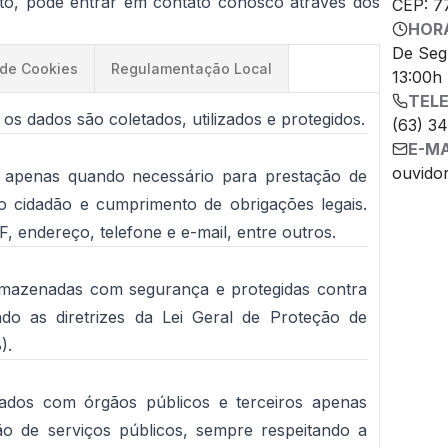
nto, pode entrar em contato conosco através dos
CEP: 7
HOR
De Seg
 de Cookies
Regulamentação Local
13:00h
TEL
 os dados são coletados, utilizados e protegidos.
(63) 3
E-MA
ouvido
 apenas quando necessário para prestação de
ao cidadão e cumprimento de obrigações legais.
 endereço, telefone e e-mail, entre outros.
rmazenadas com segurança e protegidas contra
do as diretrizes da Lei Geral de Proteção de
).
ados com órgãos públicos e terceiros apenas
o de serviços públicos, sempre respeitando a