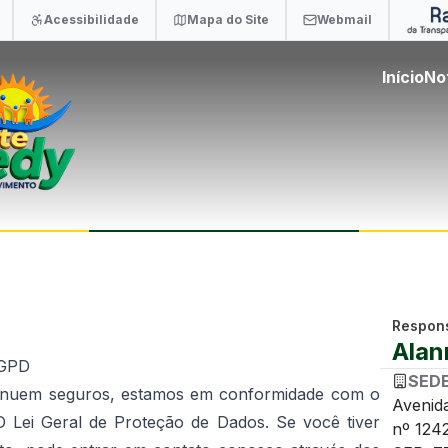
Acessibilidade
Mapa do Site
Webmail
Início
No
Respons
Alan
LGPD
SED
tinuem seguros, estamos em conformidade com o
Avenid
D Lei Geral de Proteção de Dados. Se você tiver
nº 124