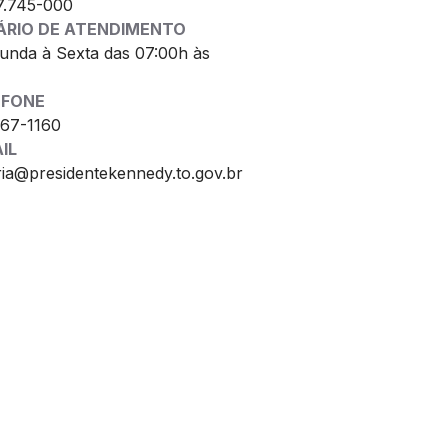
7.745-000
ÁRIO DE ATENDIMENTO
unda à Sexta das 07:00h às
EFONE
467-1160
IL
ria@presidentekennedy.to.gov.br